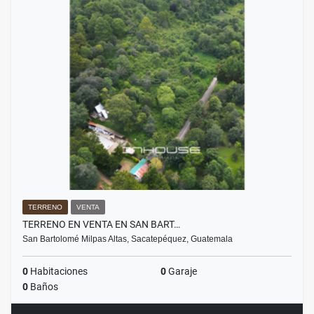
TERRENO
VENTA
TERRENO EN VENTA EN SAN BART…
San Bartolomé Milpas Altas, Sacatepéquez, Guatemala
0
Habitaciones
0
Garaje
0
Baños