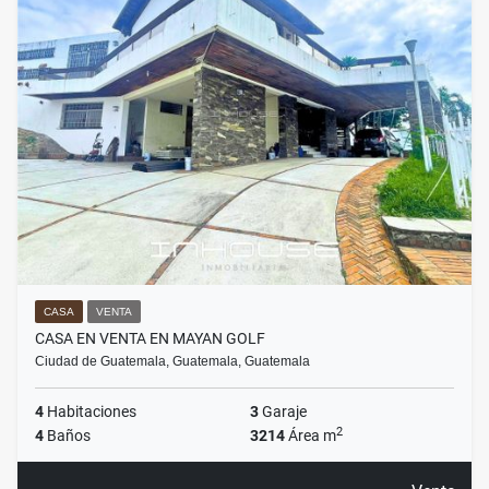
CASA
VENTA
CASA EN VENTA EN MAYAN GOLF
Ciudad de Guatemala, Guatemala, Guatemala
4
Habitaciones
3
Garaje
2
4
Baños
3214
Área m