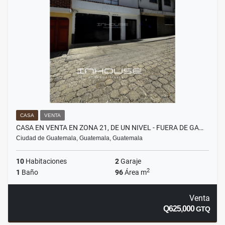
CASA
VENTA
CASA EN VENTA EN ZONA 21, DE UN NIVEL - FUERA DE GA…
Ciudad de Guatemala, Guatemala, Guatemala
10
Habitaciones
2
Garaje
2
1
Baño
96
Área m
Venta
Q625,000
GTQ