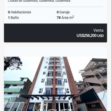
Ciudad de Guatemala, Guatemala, Guatemala
0
Habitaciones
0
Garaje
2
1
Baño
78
Área m
Venta
US$256,200
USD